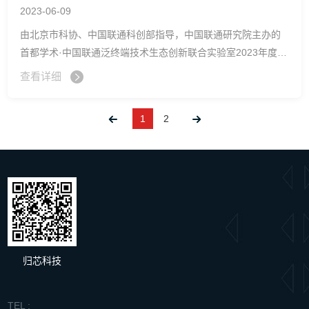
2023-06-09
验室”
由北京市科协、中国联通科创部指导，中国联通研究院主办的
首都学术·中国联通泛终端技术生态创新联合实验室2023年度技
术研讨会于6月7日在北京京都信苑饭店召开。此次会议是中国
查看详细
联通科技周的一项重要活动。会议以“轻联万物·共赴星海”为主
题，联合实验室合作伙伴齐聚一堂，共同探讨泛终端生态技术
1
2
进步，迎接泛终端发展新机遇。
归芯科技
TEL :